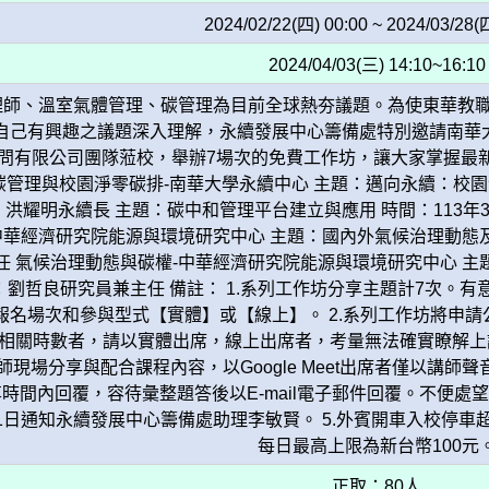
2024/02/22(四) 00:00 ~ 2024/03/28(
2024/04/03(三) 14:10~16:10
理師、溫室氣體管理、碳管理為目前全球熱夯議題。為使東華教
自己有興趣之議題深入理解，永續發展中心籌備處特別邀請南華
問有限公司團隊蒞校，舉辦7場次的免費工作坊，讓大家掌握最
碳管理與校園淨零碳排-南華大學永續中心 主題：邁向永續：校園
0 講者：洪耀明永續長 主題：碳中和管理平台建立與應用 時間：113年3
華經濟研究院能源與環境研究中心 主題：國內外氣候治理動態及產業碳風險
 氣候治理動態與碳權-中華經濟研究院能源與環境研究中心 主題
10 講者：劉哲良研究員兼主任 備註： 1.系列工作坊分享主題計
報名場次和參與型式【實體】或【線上】。 2.系列工作坊將申
相關時數者，請以實體出席，線上出席者，考量無法確實瞭解上課
講師現場分享與配合課程內容，以Google Meet出席者僅以
時間內回覆，容待彙整題答後以E-mail電子郵件回覆。不便處
1日通知永續發展中心籌備處助理李敏賢。 5.外賓開車入校停車
每日最高上限為新台幣100元
正取：80人