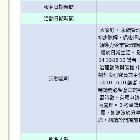
報名日期時間
活動日期時間
大家好， 永續管
初步瞭解，偶後擇
領導力企業管理顧
續於日常生活。 
14:10-16:1
治理動態與碳權-中
劉哲良研究員兼主任
活動說明
14:10-16:
時請務必留意您的
習時數。有意申請
內處理。 3.考量
覆，如無法於分享
席，懇請於開課前
報名人數