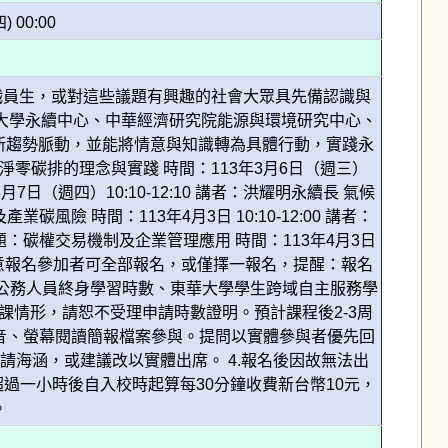
四) 00:00
職員生，或對這些議題有興趣的社會大眾具先備認識與
大學永續中心、中華經濟研究院能源與環境研究中心、
新趨勢脈動，並能將情意與知識轉為具體行動，實踐永
淨零碳排的理念與實踐 時間：113年3月6日（週三）
月7日（週四）10:10-12:10 講者：洪耀明永續長 氣候
 時間：113年4月3日 10:10-12:00 講者：
：碳權交易機制及企業管理應用 時間：113年4月3日
7次。有意報名參加者可全部報名，或僅擇一報名，提醒：報名
請公務人員終身學習時數、東華大學學生跨域自主服務學
情形，請恕不受理申請時數證明。預計課程後2-3周
講師聲音、螢幕閱讀簡報檔案參與。提問以實體參與者優先回
望請海涵，或建議改以實體出席。 4.報名後因故無法出
超過一小時後自入校時起算每30分鐘收費新台幣10元，
。