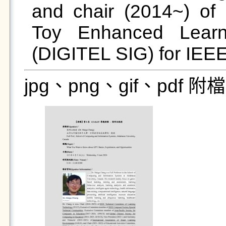
and chair (2014~) of D
Toy Enhanced Learni
(DIGITEL SIG) for IEE
jpg、png、gif、pdf