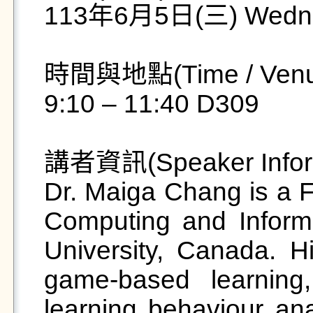
113年6月5日(三) Wednesd
時間與地點(Time / Venu
9:10 – 11:40 D309

講者資訊(Speaker Inform
Dr. Maiga Chang is a Fu
Computing and Inform
University, Canada. H
game-based learning,
learning behaviour anal