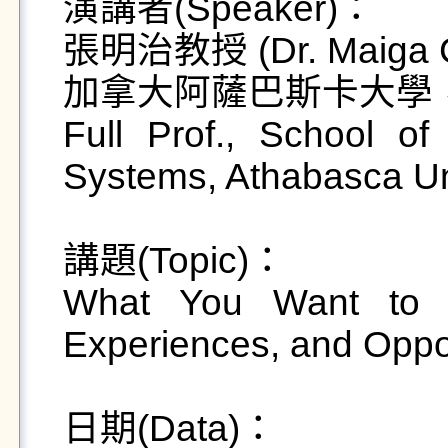
演講者(Speaker)：

張明治教授 (Dr. Maiga C
加拿大阿薩巴斯卡大學
Full Prof., School of
Systems, Athabasca Uni
講題(Topic)：

What You Want to K
Experiences, and Oppor
日期(Data)：
