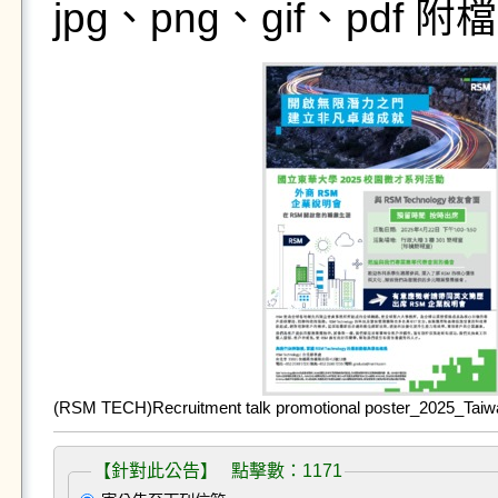
jpg、png、gif、pdf
(RSM TECH)Recruitment talk promotional poster_2025_Tai
【針對此公告】 點擊數：1171