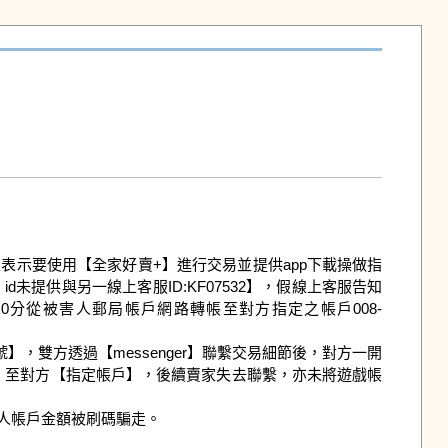
該賣家表示要使用【全家好賣+】進行交易並提供app下載操做指
未提供與另一線上客服ID:KF07532】，假線上客服告知
時0分從被害人郵局帳戶網路轉帳至對方指定之帳戶008-
號】，雙方透過【messenger】聯繫交易細節後，對方一開
轉帳】至對方【指定帳戶】，後續賣家失去聯繫，亦未將遊戲帳
人帳戶金額被刷碼騙走。
