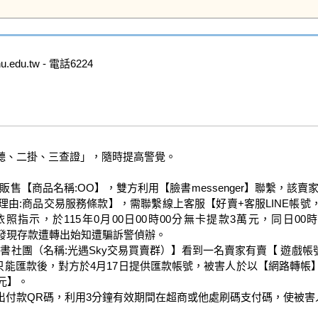
du.tw - 電話6224

、二掛、三查證」，隨時提高警覺。

書欲販售【商品名稱:OO】，雙方利用【臉書messenger】聯繫，
:商品交易服務條款】，需聯繫線上客服【好賣+客服LINE帳號，id
示，於115年0月00日00時00分無卡提款3萬元，同日00
報案人發現存款遭轉出始知遭騙訴警偵辦。

在【臉書社團（名稱:光遇Sky交易買賣群）】看到一名賣家有賣【 遊戲帳
人拒絕稱只能匯款後，對方於4月17日提供匯款帳號，被害人於以【網路
】。

付款QR碼，利用3分鐘有效期間在超商或他處刷碼支付碼，使被害