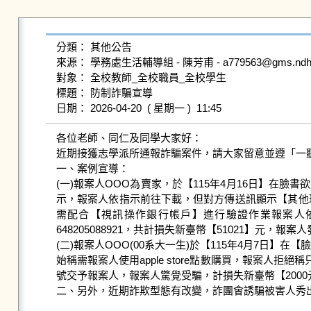
分類： 其他公告

來源： 學務處生活輔導組 - 陳芳甫 - a779563@gms.ndhu.e
對象： 全校教師_全校職員_全校學生

標題： 防制詐騙宣導

各位老師、同仁及同學大家好：

近期接獲志學派所通報詐騙案件，請大家留意並遵「一聽
一、案例宣導：

(一)報案人OOO為賣家，於【115年4月16日】在臉
示，報案人依指示前往下載，但對方傳送訊顯示【其他理由
需配合【視訊操作銀行帳戶】進行驗證作業報案人依照指
648205088921，共計損失新臺幣【51021】元，
(二)報案人OOO(00系大一生)於【115年4月7日】
始稱需報案人使用apple store點數購買，報案
號交予報案人，報案人驚覺受騙，計損失新臺幣【2000元
二、另外，近期詐欺型態有改變，詐團會誘騙被害人秀出