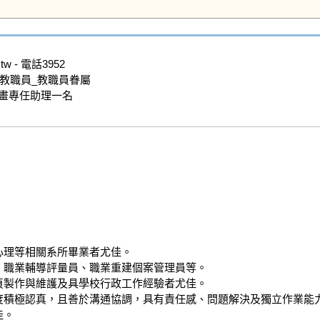
w - 電話3952

教職員_教職員眷屬

畫專任助理一名

心理等相關系所畢業者尤佳。

、職業輔導評量員、職業重建個案管理員等。

頁製作與維護及具學校行政工作經驗者尤佳。

度積極認真，且善於溝通協調，具有責任感、問題解決及獨立作業能力
。
