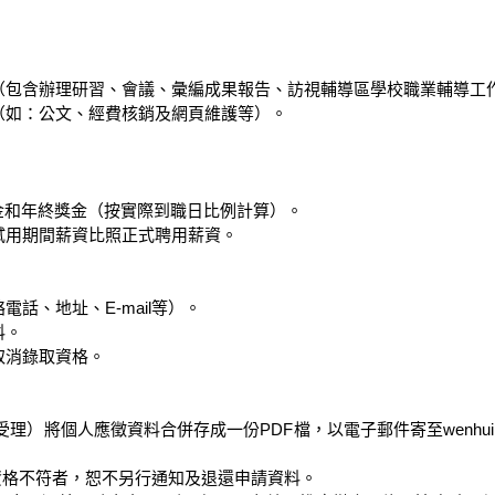
（包含辦理研習、會議、彙編成果報告、訪視輔導區學校職業輔導工
（如：公文、經費核銷及網頁維護等）。

退金和年終獎金（按實際到職日比例計算）。

試用期間薪資比照正式聘用薪資。

、地址、E-mail等）。

。

消錄取資格。

理）將個人應徵資料合併存成一份PDF檔，以電子郵件寄至wenhui@g
或資格不符者，恕不另行通知及退還申請資料。
