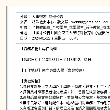
分類： 人事徵才, 其他公告

來源： 特殊教育中心 - 魏文慧 - wenhui@gms.ndhu.edu.t
對象： 全校教職員_全校學生_休學學生_兼任教師_退休
標題： 【徵才公告】國立東華大學特殊教育中心誠徵計
【職務名稱】專任助理

【起聘日期】113年3月1日至113年12月31日

【工作地點】國立東華大學（壽豐校區）

【應徵資格】

1.具教育部認可之大學以上學歷，特教、教育、社工、
2.具職業輔導專長者優先考慮，如：曾擔任就業輔導員
3.須熟悉電腦文書軟體操作，並嫻熟公文撰寫、基本網
4.無不良嗜好，能夠配合本中心整體相關業務。工作態
5.有辦理會議與研習、處理公文及核銷之相關經驗者尤佳