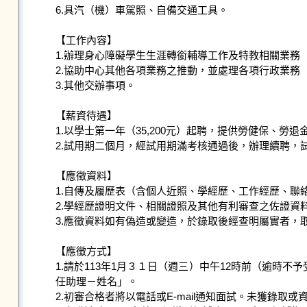
6.具汽（機）車駕照、自備交通工具。

【工作內容】

1.辦理身心障礙學生生涯轉銜輔導工作及特教相關業務
2.協助中心其他各項業務之推動，並處理各項行政業務
3.其他交辦事項。

【薪資待遇】

1.以學士第一年（35,200元）起聘，提供勞健保、勞
2.試用期二個月，經試用期滿考核通過後，辦理續聘，
【應徵資料】

1.自傳及履歷表（含個人近照、學經歷、工作經歷、聯絡電話
2.學經歷證明文件、相關證照及其他有利審查之佐證資料
3.應徵資料如有偽造或變造，於錄取後經查明屬實者，取
【應徵方式】

1.請於113年1月３１日（週三）中午12時前（逾時不予受
任助理－姓名」。

2.初審合格者將以電話或E-mail通知面試。未獲錄取