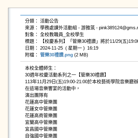
分類： 活動公告

來源： 學務處課外活動組 - 游雅筑 - pink389124@gms.ndhu
對象： 全校教職員_全校學生

標題： 【校慶系列】「管樂30禮讚」將於11/29(五)
日期： 2024-11-25  ( 星期一 )  16:19

附檔： 
管樂30禮讚.png
 (2 MB)   
本校全體師生：

30週年校慶活動系列之一【管樂30禮讚】

113年11月29日(五)19:00-21:00於本校藝術學院音樂廳辦
在這場音樂響宴的活動中，

演出團隊有

花蓮高中管樂團

花蓮女中管樂團

花蓮高商管樂團

宜蘭高中管樂團

宜昌國中管樂團

自強國中管樂團
