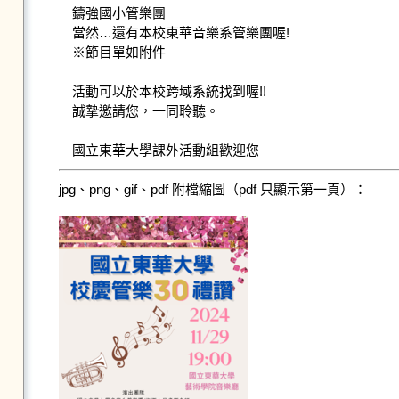
鑄強國小管樂團

當然…還有本校東華音樂系管樂團喔!

※節目單如附件

活動可以於本校跨域系統找到喔!!

誠摯邀請您，一同聆聽。

jpg、png、gif、pdf 附檔縮圖（pdf 只顯示第一頁）：