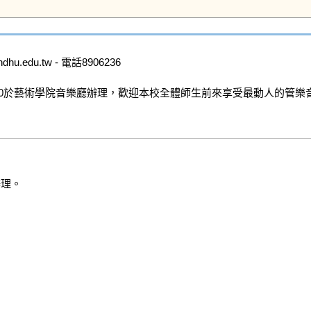
.edu.tw - 電話8906236

19:00於藝術學院音樂廳辦理，歡迎本校全體師生前來享受最動人的管樂音
理。
