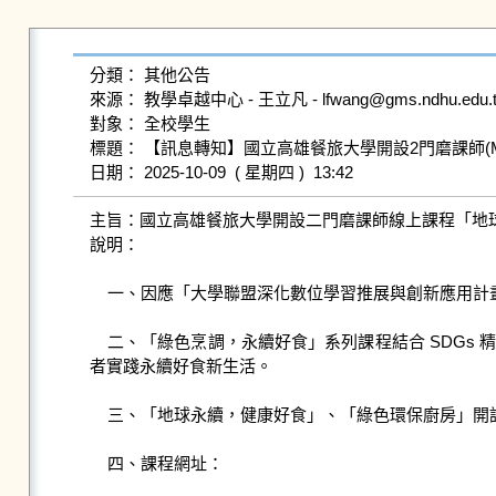
分類： 其他公告

來源： 教學卓越中心 - 王立凡 - lfwang@gms.ndhu.edu.tw
對象： 全校學生

標題： 【訊息轉知】國立高雄餐旅大學開設2門磨課師(MO
主旨：​國立高雄餐旅大學開設二門磨課師線上課程「地
說明：​　

    一、因應「大學聯盟深化數位學習推展與創新應用計畫-食健幸福聯盟」所發展規劃之「綠色烹調，永續好食」系列課程。

    二、「綠色烹調，永續好食」系列課程結合 SDGs 精神，回應現代人對綠色生活的追求，並滿足團體與個人在環保與永續教育上的需求。課程強調健康飲食與社會責任，帶領學習
者實踐永續好食新生活。

    三、「地球永續，健康好食」、「綠色環保廚房」開課期間：即日起至114年12月31日。

    四、課程網址：
