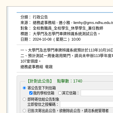
分類： 行政公告

來源： 總務處事務組 - 連小雅 - lienhy@gms.ndhu.edu.tw
對象： 全校教職員_全校學生_休學學生_兼任教師

標題： 大學門及志學門車牌辨識系統測試公告。

一、大學門及志學門車牌辨識系統預計於113年10月1
二、預計測試一周後啟用閘門，請尚未申辦113學年度
107室領證。

總務處事務組  敬啟
【針對此公告】 點擊數：1740
寄公告至下列信箱
我的學校信箱
其它信箱：
即時寄信給公告對象
立即發信之授權碼：
已批次寄出此公告，欲刪除此公告，請洽系統管理者