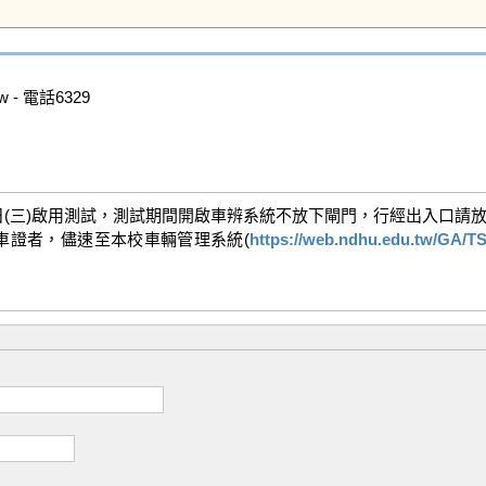
 - 電話6329

6日(三)啟用測試，測試期間開啟車辨系統不放下閘門，行經出入口請放
車證者，儘速至本校車輛管理系統(
https://web.ndhu.edu.tw/GA/T