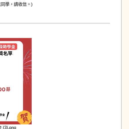
同學，請收信。)

3).png