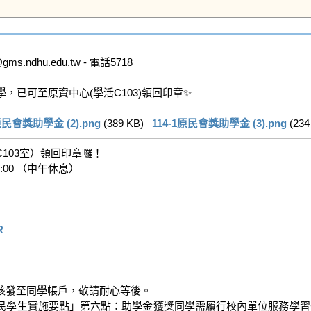
ndhu.edu.tw - 電話5718

已可至原資中心(學活C103)領回印章✨

原民會獎助學金 (2).png
 (389 KB)   
114-1原民會獎助學金 (3).png
 (234
03室）領回印章囉！

:00 （中午休息）

R
核發至同學帳戶，敬請耐心等後。

民學生實施要點」第六點：助學金獲獎同學需履行校內單位服務學習後