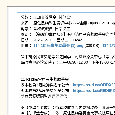
分類： 工讀與獎學金, 其他公告

來源： 原住民族學生資源中心 - 林佳儀 - tipus1120103@gms.
對象： 全校教職員_休學學生

標題： 【領取印章通知✨】有申請原民會獎助學金之同學，
日期： 2025-12-30  ( 星期二 )  14:42

附檔： 
114-1原民會獎助學金 (1).png
 (308 KB)   
114-1
曾申請原民會獎助學金之同學，可以來原資中心（學活C1
🏡原資中心洽公時間：上午08:30~12:00、下午13:00~17
-

114-1原民會原民生獎助學金

🌟本校第1階段獲獎名單公佈：
https://reurl.cc/ORDX2
🌟本校第2階段獲獎名單公布：
https://reurl.cc/R9D6KZ
🎊恭喜獲獎同學🎉👏👏👏👏

🍀【獎學金發放】：待本校收到原委會撥款後，將統一
🍀【助學金發放】：依「原住民族委員會大專校院原住