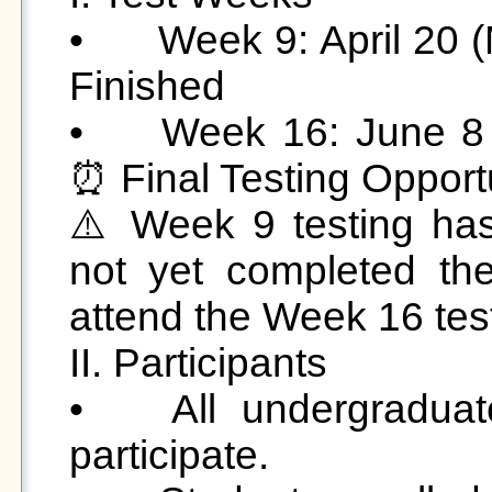
•	Week 9: April 20 (Mon) – April 24 (Fri), 2026  ✅ 
Finished

•	Week 16: June 8 (Mon) – June 12 (Fri), 2026  
⏰ Final Testing Opportu
⚠️ Week 9 testing ha
not yet completed the
attend the Week 16 test
II. Participants

•	All undergraduate students are welcome to 
participate. 
