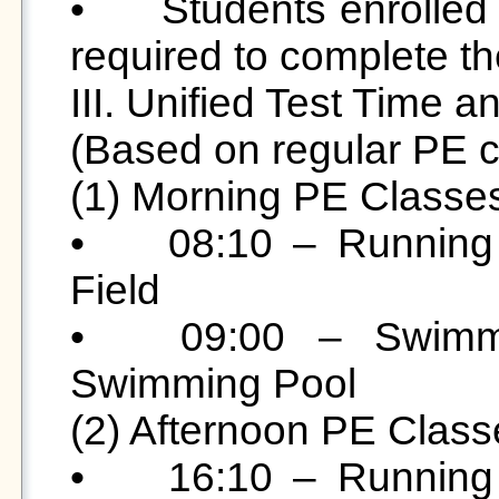
•	Students enrolled in Physical Education (II) are 
required to complete the 
III. Unified Test Time a
(Based on regular PE c
(1) Morning PE Classes
•	08:10 – Running Test | Meeting Point: Track 
Field 

•	09:00 – Swimming Test | Meeting Point: 
Swimming Pool 

(2) Afternoon PE Class
•	16:10 – Running Test | Meeting Point: Track 