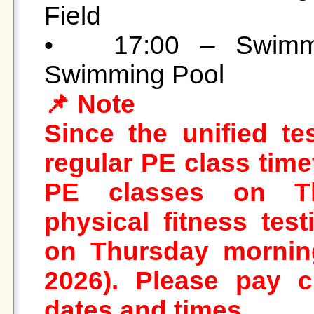
Field 

•	17:00 – Swimming Test | Meeting Point: 
📌 Note

Since the unified te
regular PE class time
PE classes on Thu
physical fitness tes
on Thursday morning
2026). Please pay cl
dates and times. 