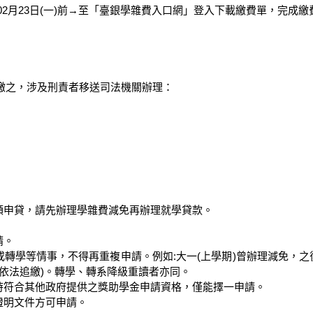
註冊日02月23日(一)前→至「臺銀學雜費入口網」登入下載繳費單，完成繳費
之，涉及刑責者移送司法機關辦理：

額申貸，請先辦理學雜費減免再辦理就學貸款。

。

或轉學等情事，不得再重複申請。例如:大一(上學期)曾辦理減免，之
依法追繳)。轉學、轉系降級重讀者亦同。

時符合其他政府提供之獎助學金申請資格，僅能擇一申請。 

明文件方可申請。
