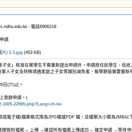
u.edu.tw - 電話8906218

申請

1-1.jpg
 (453 KB)   
子女」核准在案學生不需重新提出申請外，申請原住民學生、低收入
現役軍人子女及特殊境遇家庭之子女等類別減免者，每學期皆需要重新申
0日(六)止。

登錄申請。)

12-1005-22905.php?Lang=zh-tw
子檔(檔案格式限為JPG檔或PDF 檔，且檔案大小需為2MB以下)
→選擇檢附檔案→ 上傳 →確認所有檔案上傳成功→ 確定申請 →等待申