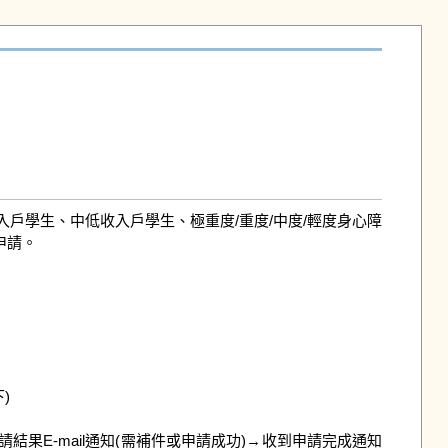
戶學生、中低收入戶學生、極重度/重度/中度/輕度身心障
請。



請結果E-mail通知(需補件或申請成功)→收到申請完成通知