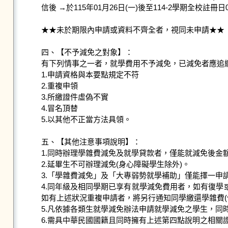
信後 →於115年01月26日(一)後至114-2學期全校
★★未於期限內申請或資料不齊全者，視同未申請★★

四、【不予減免之對象】：

有下列情事之一者，就學費用不予減免，已減免者應追繳
1.申請資格與本要點規定不符

2.重複申領

3.所繳證件虛偽不實

4.冒名頂替

5.以其他不正當方法具領。

五、【其他注意事項說明】：

1.同時辦理學雜費減免及就學貸款者，僅能就減免後金
2.延畢生不可辦理減免(身心障礙學生除外)。

3.「學雜費減免」及「大專弱勢就學補助」僅能擇一申請
4.同年級及相同學期已享有就學減免費用者，如有復學
如有上述狀況重複申請者，將另行通知同學繳還學雜費(
5.凡依據各類生就學減免辦法申請就學減免之學生，同
6.需具中華民國國籍且同時擁有上述第四點說明之相關證