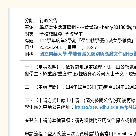
分類： 行政公告

來源： 學務處生活輔導組 - 林黃漢穎 - henry30180@gms.ndh
對象： 全校教職員_全校學生

標題： 114學年度第2學期「學生就學優待減免學雜費」
日期： 2025-12-01  ( 星期一 )  16:47

附檔： 
國立東華大學 學雜費減免類別與應繳文件(網頁圖片) 
一、【申請說明】：依教育部規定辦理，除「軍公教遺族
礙學生、極重度/重度/中度/輕度身心障礙人士子女、
二、【申請時間】：114年12月05日(五)起至114年12月2
三、【申請方式】線上申請。(請先參閱公告說明後再線上
學生減免申請公告網址：
https://osa.ndhu.edu.tw/p/4
★登入申請前準備事項：請先將檢附證明文件掃描或拍照成電
申請流程：登入系統→選填資料(請填寫常用E-mail )