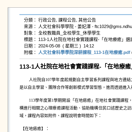
分類： 行政公告, 課程公告, 其他公告

來源： 人文社會科學學院 - 姜妃澤 - ftc1029@gms.ndhu.edu
對象： 全校教職員_全校學生_休學學生

標題： 113-1人社院在地社會實踐課程-「在地療癒」選課說
日期： 2024-05-08  ( 星期三 )  14:12

附檔： 
人文社會科學學院深耕課程_113-1在地療癒.pdf
 
113-1
人社院在地社會實踐課程-「在地療癒」選
人社院自107學年度起規劃自主學習系列課程與地方連
是以自主學習、團隊合作等創新模式學習型態，進而透過進入
113學年度第1學期開設「在地瘱癒」在地社會實踐課
構進行相關之心理療癒課程活動、協助機構住民口述歷史之訪
域，課程內容如附件、課程說明會時間如下：
【在地瘱癒】：