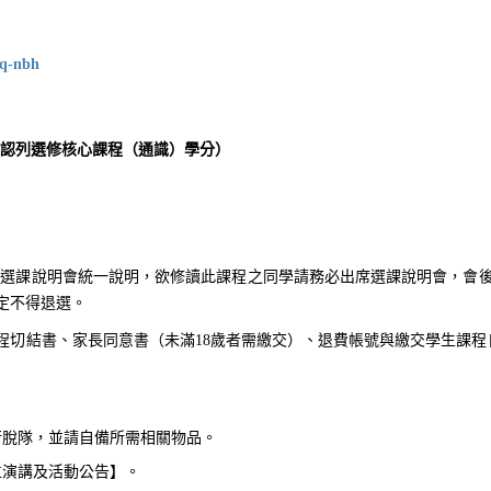
vq-nbh
認列選修核心課程（通識）學分）
上選課說明會統一說明，欲修讀此課程之同學請務必出席選課說明會，會後
定不得退選。
程切結書、家長同意書（未滿18歲者需繳交）、退費帳號與繳交學生課程
行脫隊，並請自備所需相關物品。
位演講及活動公告】。