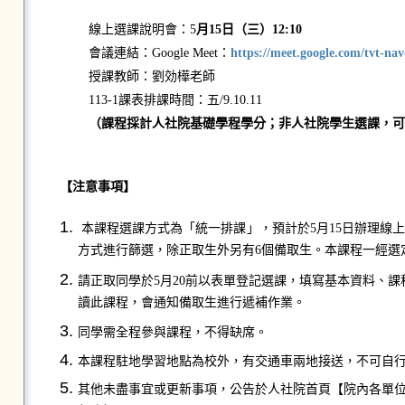
線上選課說明會：5
月15日（三）12:10
會議連結：Google Meet：
https://meet.google.com/tvt-na
授課教師：劉効樺老師
113-1課表排課時間：五/9.10.11
（課程採計人社院基礎學程學分；非人社院學生選課，可
【注意事項】
本課程選課方式為「統一排課」，預計於5月15日辦理線
方式進行篩選，除正取生外另有6個備取生。本課程一經選
請正取同學於5月20前以表單登記選課，填寫基本資料、課
讀此課程，會通知備取生進行遞補作業。
同學需全程參與課程，不得缺席。
本課程駐地學習地點為校外，有交通車兩地接送，不可自
其他未盡事宜或更新事項，公告於人社院首頁【院內各單