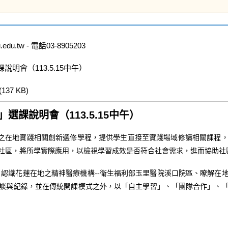
.tw - 電話03-8905203

明會（113.5.15中午）

(137 KB)   
課說明會（113.5.15
中午）
結之在地實踐相關創新選修學程，提供學生直接至實踐場域修讀相關課程
社區，將所學實際應用，以檢視學習成效是否符合社會需求，進而協助社
程，認識花蓮在地之精神醫療機構--衛生福利部玉里醫院溪口院區、瞭解
談與紀錄，並在傳統開課模式之外，以「自主學習」、「團隊合作」、