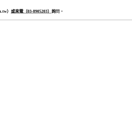
u.tw
）
或來電（03-8905203
）
詢
問。