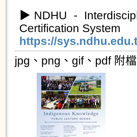
▶NDHU - Interdiscipl
https://sys.ndhu.ed
jpg、png、gif、pdf