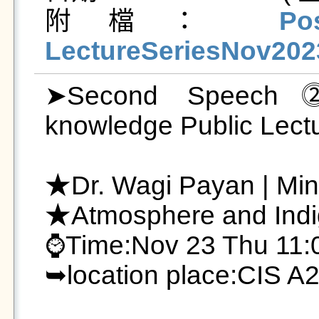
附檔： 
Po
LectureSeriesNov202
➤Second Speech⓶
knowledge Public Lectu
★Dr. Wagi Payan | Mi
★Atmosphere and Indig
⌚Time:Nov 23 Thu 11:0
➥location place:CIS A2