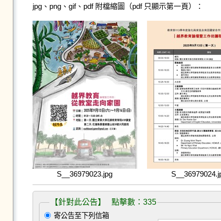
jpg、png、gif、pdf 附檔縮圖（pdf 只顯示第一頁）：
S__36979023.jpg
S__36979024.j
【針對此公告】 點擊數：335
寄公告至下列信箱