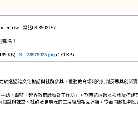
du.tw - 電話03-8903157

報名！

169 KB)   
S__36979025.jpg
 (170 KB)   
力於透過跨文化對話與社群參與，推動教育領域的批判反思與創新實踐
為主題，舉辦「越界教育論壇暨工作坊」。期待能透過本次論壇搭建
術知識與課堂、社群及更廣泛的生活經驗相互連結，從而開啟批判性與