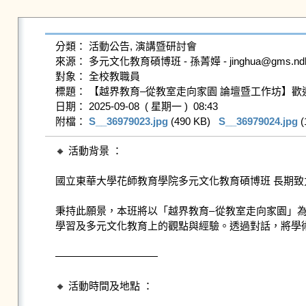
分類： 活動公告, 演講暨研討會

來源： 多元文化教育碩博班 - 孫菁嬅 - jinghua@gms.ndhu.e
對象： 全校教職員

標題： 【越界教育–從教室走向家園 論壇暨工作坊】歡迎
日期： 2025-09-08  ( 星期一 )  08:43

附檔： 
S__36979023.jpg
 (490 KB)   
S__36979024.jpg
 (
🔸 活動背景 ：

國立東華大學花師教育學院多元文化教育碩博班 長期致
秉持此願景，本班將以「越界教育–從教室走向家園」
學習及多元文化教育上的觀點與經驗。透過對話，將學
——————————

🔸 活動時間及地點 ：
