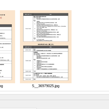
pg
S__36979025.jpg