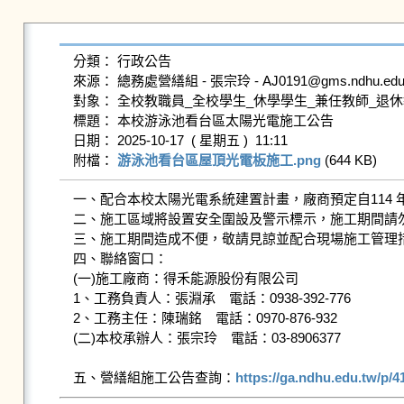
分類： 行政公告

來源： 總務處營繕組 - 張宗玲 - AJ0191@gms.ndhu.edu.t
對象： 全校教職員_全校學生_休學學生_兼任教師_退休
標題： 本校游泳池看台區太陽光電施工公告

日期： 2025-10-17  ( 星期五 )  11:11

附檔： 
游泳池看台區屋頂光電板施工.png
 (644 KB)   
一、配合本校太陽光電系統建置計畫，廠商預定自114 年 1
二、施工區域將設置安全圍設及警示標示，施工期間請勿
三、施工期間造成不便，敬請見諒並配合現場施工管理措
四、聯絡窗口：

(一)施工廠商：得禾能源股份有限公司

1、工務負責人：張淵承　電話：0938-392-776

2、工務主任：陳瑞銘　電話：0970-876-932

(二)本校承辦人：張宗玲　電話：03-8906377

五、營繕組施工公告查詢：
https://ga.ndhu.edu.tw/p/