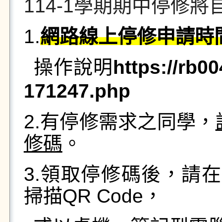
114-1
學期期中停修將
1.
網路線上停修申請時
操作說明
https://rb0
171247.php
2.
有停修需求之同學，
修碼
。
3.
領取停修碼後，請在
掃描
QR Code
，