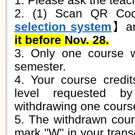
1. Please ask the teac
2. (1) Scan QR Cod
selection system
】
a
it before
Nov. 28.
3. Only one course w
semester.
4. Your course cred
level requested by
withdrawing one cours
5. The withdrawn cour
mark "W" in your transc