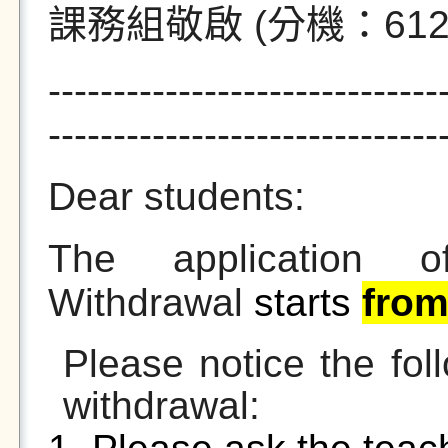
課務組敬啟
(
分機
：
612
------------------------------
------------------------------
Dear students:
The application o
Withdrawal
starts
from
Please notice the foll
withdrawal: