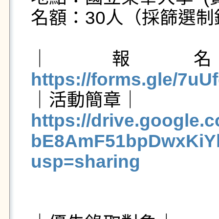
名額：30人（採篩選制
https://forms.gle/7u
https://drive.google.
bE8AmF51bpDwxKiYl
usp=sharing