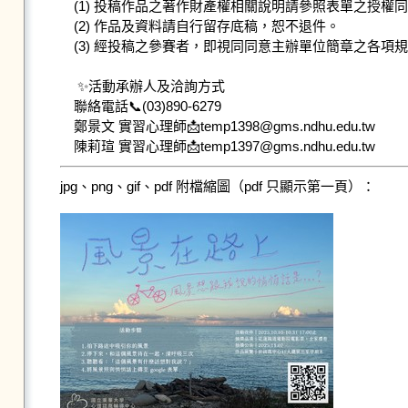
(1) 投稿作品之著作財產權相關說明請參照表單之授權同
(2) 作品及資料請自行留存底稿，恕不退件。

(3) 經投稿之參賽者，即視同同意主辦單位簡章之各
 ✨活動承辦人及洽詢方式

聯絡電話📞(03)890-6279

鄭景文 實習心理師📩temp1398@gms.ndhu.edu.tw

陳莉瑄 實習心理師📩temp1397@gms.ndhu.edu.tw
jpg、png、gif、pdf 附檔縮圖（pdf 只顯示第一頁）：