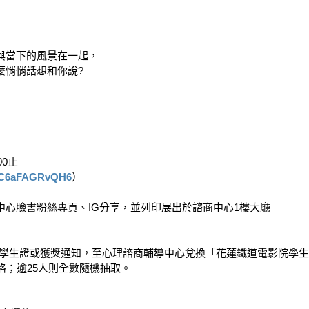
當下的風景在一起，

悄悄話想和你說?

0止

X2sC6aFAGRvQH6
）

心臉書粉絲專頁、IG分享，並列印展出於諮商中心1樓大廳

憑學生證或獲獎通知，至心理諮商輔導中心兌換「花蓮鐵道電影院學生電影票」
；逾25人則全數隨機抽取。
