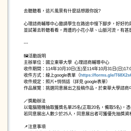
去聽聽看，這片風景有什麼話想跟你說?

心理諮商輔導中心邀請學生在路途中慢下腳步，好好的與
並試著去聆聽看看，周遭的小花小草、山脈河流，有甚麼
---

🖼️活動說明

主辦單位：國立東華大學  心理諮商輔導中心

收件期間：114年10月10日(五)至114年10月31日(日)17:0
收件方式：線上google表單（
https://forms.gle/T68
收件規定：照片+悄悄話（詳見 google表單）

作品展覽：挑選同意展出之投稿作品，於東華大學諮商中
🪄獎勵辦法

以電腦隨機抽取獲獎名單25名(正取20名，備取5名)，
若同意展出人數少於25人，同意展出者可獲優先抽獎資格
📌注意事項
