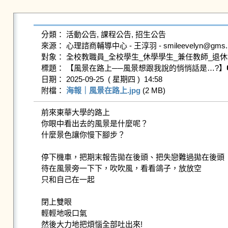
分類： 活動公告, 課程公告, 招生公告

來源： 心理諮商輔導中心 - 王淳羽 - smileevelyn@gms.ndhu
對象： 全校教職員_全校學生_休學學生_兼任教師_退休
標題： 【風景在路上──風景想跟我說的悄悄話是…?】
日期： 2025-09-25  ( 星期四 )  14:58

附檔： 
海報｜風景在路上.jpg
 (2 MB)   
前來東華大學的路上

你眼中看出去的風景是什麼呢？

什麼景色讓你慢下腳步？

停下機車，把期末報告拋在後頭、把失戀難過拋在後頭

待在風景旁一下下，吹吹風，看看鴿子，放放空

只和自己在一起

閉上雙眼

輕輕地吸口氣

然後大力地把煩惱全部吐出來!
