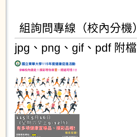
                                        
組詢問專線（校內分機）
jpg、png、gif、pdf