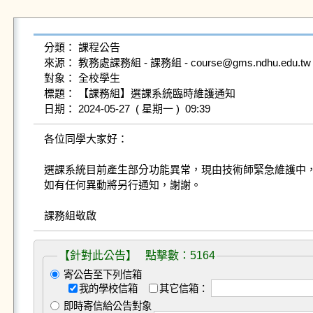
分類： 課程公告

來源： 教務處課務組 - 課務組 - course@gms.ndhu.edu.tw -
對象： 全校學生

標題： 【課務組】選課系統臨時維護通知

各位同學大家好：

選課系統目前產生部分功能異常，現由技術師緊急維護中，
如有任何異動將另行通知，謝謝。

課務組敬啟
【針對此公告】 點擊數：5164
寄公告至下列信箱
我的學校信箱
其它信箱：
即時寄信給公告對象