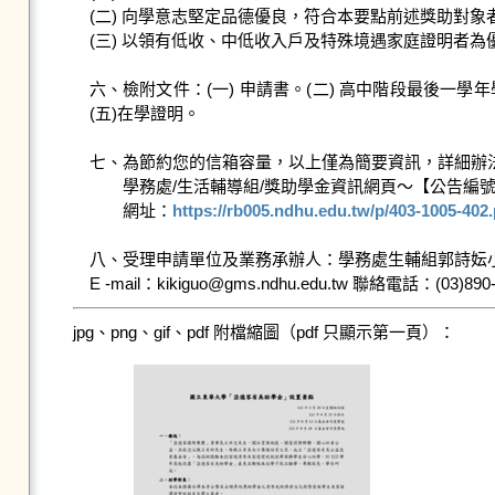
(二) 向學意志堅定品德優良，符合本要點前述獎助對象者
(三) 以領有低收、中低收入戶及特殊境遇家庭證明者
六、檢附文件：(一) 申請書。(二) 高中階段最後一
(五)在學證明。

七、為節約您的信箱容量，以上僅為簡要資訊，詳細辦法
　　學務處/生活輔導組/獎助學金資訊網頁～【公告編號：1
　　網址：
https://rb005.ndhu.edu.tw/p/403-1005-402
八、受理申請單位及業務承辦人：學務處生輔組郭詩妘小
E -mail：kikiguo@gms.ndhu.edu.tw 聯絡電話：(03)890-
jpg、png、gif、pdf 附檔縮圖（pdf 只顯示第一頁）：