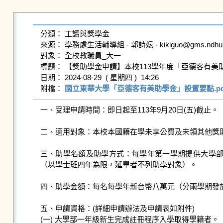
分類： 工讀與獎學金

來源： 學務處生活輔導組 - 郭詩妘 - kikiguo@gms.ndhu.edu
對象： 全校教職員_大一

標題： 【獎助學金申請】本校113學年度「亞德客有美助
日期： 2024-08-29  ( 星期四 )  14:26

附檔： 
國立東華大學「亞德客有美助學金」設置要點.pd
一、受理申請時間：即日起至113年9月20日(五)截止。

二、適用對象：本校本國籍在學未享公費及未領其他獎
三、助學名額及助學方式：每學年第一學期提供大學
（以學士班四年為限，延畢者不列助學對象）。

四、助學金額：每名每學年新台幣八萬元（分兩學期發放
五、申請資格：(詳細申請辦法及申請表如附件)

(一) 大學部一年級新生完成註冊程序入學取得學籍者。
