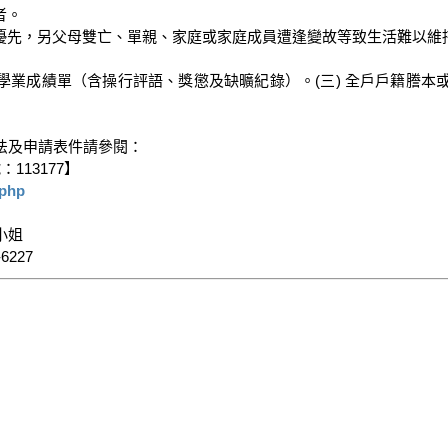
。

為優先，另父母雙亡、單親、家庭或家庭成員遭逢變故等致生活難以維
學年學業成績單（含操行評語、獎懲及缺曠紀錄）。(三) 全戶戶籍謄本
及申請表件請參閱：

13177】

.php
姐

6227