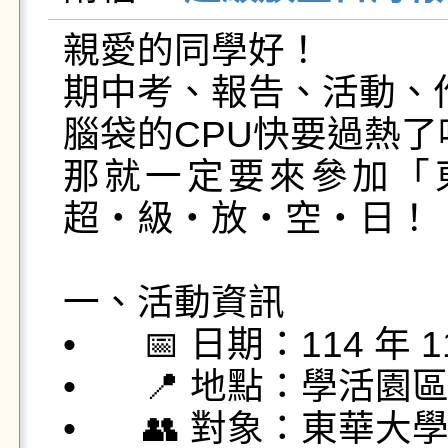
親愛的同學好！

期中考、報告、活動、作
腦袋的CPU快要過熱了嗎
那就一定要來參加「東兔
超・級・放・空・日！

一、活動資訊

•	📅 日期：114 年 11 月 18 日（星期二）

•	📍 地點：學活園區穿堂

•	👥 對象：東華大學全校學生
