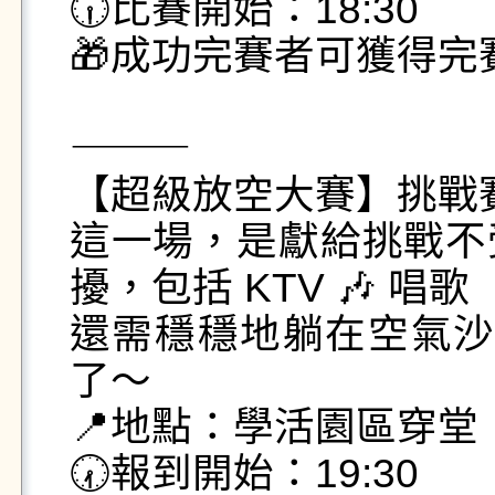
🕡比賽開始：18:30

🎁成功完賽者可獲得完
⸻

【超級放空大賽】挑戰賽
這一場，是獻給挑戰不
擾，包括 KTV 🎶 唱歌

還需穩穩地躺在空氣沙
了～

📍地點：學活園區穿堂

🕢報到開始：19:30
