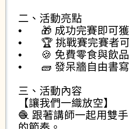
二、活動亮點

•	🎁 成功完賽即可獲得放空日限定紀念品

•	🏆 挑戰賽完賽者可再獲「獨特好禮」一份

•	🍪 免費零食與飲品供應

•	🧱 發呆牆自由書寫，釋放壓力與煩惱

三、活動內容

【讓我們一織放空】

🧶 跟著講師一起用雙
的節奏。
