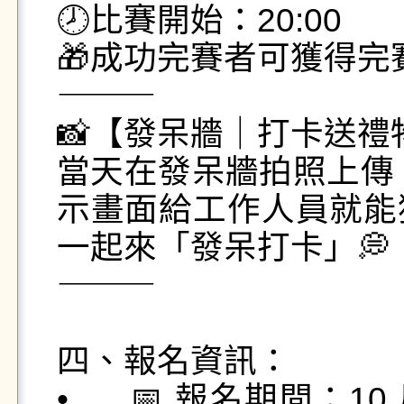
🕗比賽開始：20:00

🎁成功完賽者可獲得完
⸻

📸【發呆牆｜打卡送禮物
當天在發呆牆拍照上傳 IG 
示畫面給工作人員就能
一起來「發呆打卡」💭

⸻

四、報名資訊：

•	📅 報名期間：10 月 27 日（週一）～ 11 月 12 