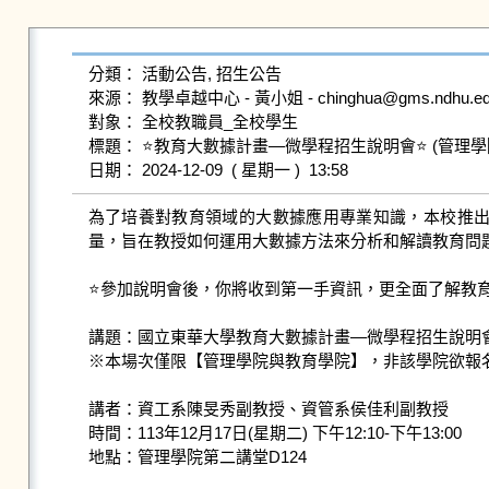
分類： 活動公告, 招生公告

來源： 教學卓越中心 - 黃小姐 - chinghua@gms.ndhu.edu.
對象： 全校教職員_全校學生

標題： ⭐教育大數據計畫—微學程招生說明會⭐ (管理學院
為了培養對教育領域的大數據應用專業知識，本校推
量，旨在教授如何運用大數據方法來分析和解讀教育問題
⭐參加說明會後，你將收到第一手資訊，更全面了解教育
講題：國立東華大學教育大數據計畫—微學程招生說明會 (
※本場次僅限【管理學院與教育學院】，非該學院欲報
講者：資工系陳旻秀副教授、資管系侯佳利副教授

時間：113年12月17日(星期二) 下午12:10-下午13:00

地點：管理學院第二講堂D124
