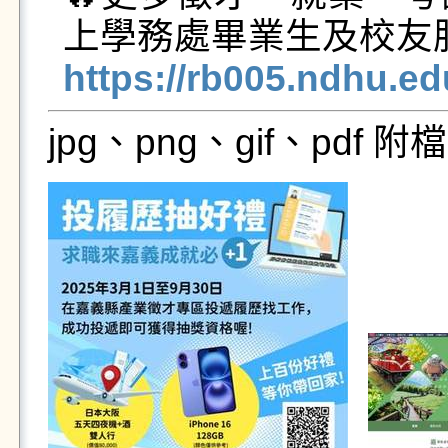
https://rb005.ndhu.e
jpg、png、gif、pdf