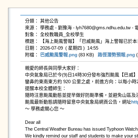
分類： 其他公告

來源： 學務處 - 劉豫海 - lyh7680@gms.ndhu.edu.tw - 電
對象： 全校教職員_全校學生

標題： 【海上颱風警報】「巴威颱風」海上警報已於本日14時30分發布，請
日期： 2026-07-09  ( 星期四 )  14:55

附檔： 
巴威颱風警報.png
 (83 KB)   
路徑潛勢預報.png
 
親愛的師長與同學大家好：

中央氣象局已於今(9)日14時30分發布強烈颱風【巴威】
鑾鼻的東南東方約 920 公里之處，前進方向：以每小時
提醒本校全體師生：

隨時注意颱風動態並提早做好防颱準備，並避免山區及溪
颱風最新動態請隨時留意中央氣象局網頁公告，網址
htt
～ 學務處關心您 ～

Dear all

The Central Weather Bureau has issued Typhoon Watch A
We kindly remind our staff and students to make your sto