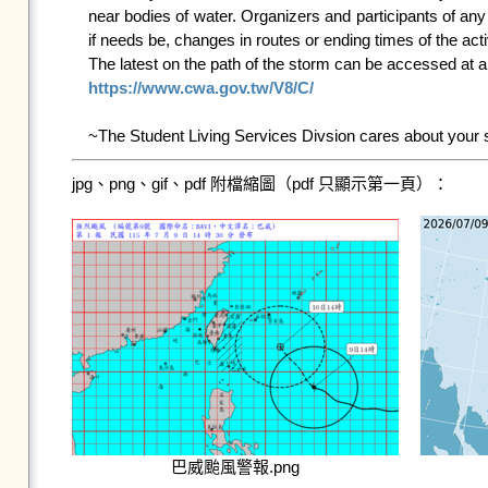
near bodies of water. Organizers and participants of any
if needs be, changes in routes or ending times of the act
https://www.cwa.gov.tw/V8/C/
~The Student Living Services Divsion cares about your 
jpg、png、gif、pdf 附檔縮圖（pdf 只顯示第一頁）：
巴威颱風警報.png