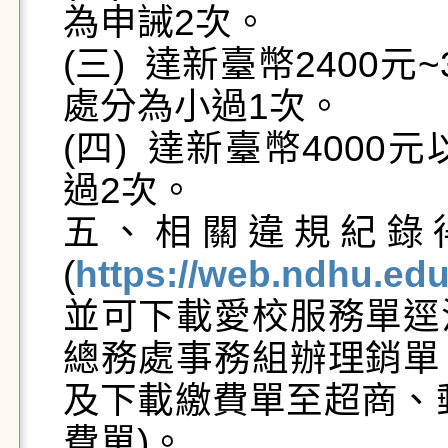
為申誡2次。

(三)	達新臺幣2400元~3999元，換算為24點~39點，
處分為小過1次。

(四)	達新臺幣4000元以上，換算為40點，處分為小
過2次。

五、相關違規紀錄
(
https://web.ndhu.ed
並可下載愛校服務單逕
總務處事務組辦理銷單
及下載繳費單至超商、
費單)。
