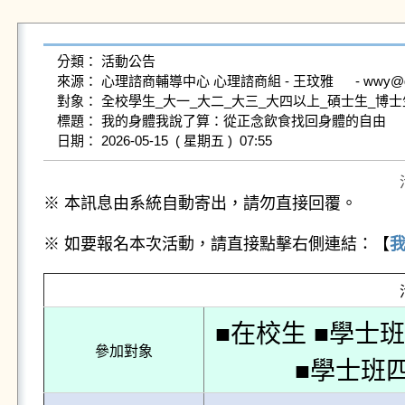
分類： 活動公告

來源： 心理諮商輔導中心 心理諮商組 - 王玟雅      - wwy@gms.nd
對象： 全校學生_大一_大二_大三_大四以上_碩士生_博士生
標題： 我的身體我說了算：從正念飲食找回身體的自由

※ 本訊息由系統自動寄出，請勿直接回覆。
※ 如要報名本次活動，請直接點擊右側連結：【
■在校生 ■學士
參加對象
■學士班四