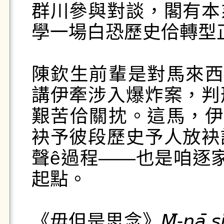
群川參與對談，閣有本
學一場白恐歷史佮轉型正
陳欽生前輩是對馬來西
講伊牽涉入爆炸案，判
艱苦佮關抌。這馬，伊
袂予彼段歷史予人放袂
聲ê過程——也是咱逐
起點。

《毋但是思念》𝘔̄-𝘯𝘢̄ 𝘴𝘪 𝘴