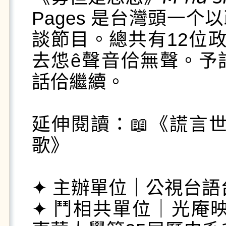
Pages 是台灣頭一
談節目。總共有12位
去怹ê聲音佮無聲。予
話佮繼續。

延伸閱讀：📖《謊言世
歌》

✦ 主辦單位｜公視台語台
✦ 鬥相共單位｜光庵映畫 La