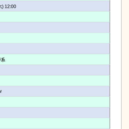
六) 12:00
學系
w