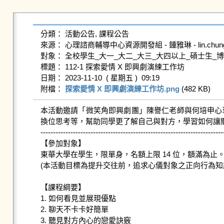
分類： 活動公告, 課程公告

來源： 心理諮商輔導中心資源開發組 - 鍾雅琳 - lin.chung@gms
對象： 全校學生_大一_大二_大三_大四以上_碩士生_博
標題： 112-1 探索愛情 X 即興劇演練工作坊

日期： 2023-11-10  ( 星期五 )  09:19

附檔： 
探索愛情 X 即興劇演練工作坊.png
 (482 KB)   
本活動邀請「微笑角即興劇團」陳譽仁老師與何培申心
換位思考等，幫助同學更了解自己與對方，學習如何讓關
--------------------------------------------------------------------------
【參加對象】

東華大學在學生，限單身，名額上限 14 位，額滿為止。
(本活動目標為提升交往前，追求心儀對象之正向行為知
【課程綱要】

1. 如何看見並展現優點

2. 聊天不卡卡好簡單

3. 聽見對方內心的戀愛訣竅
