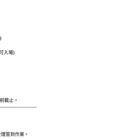


可入場)

提前截止。

-----------------------

受理簽到作業。
