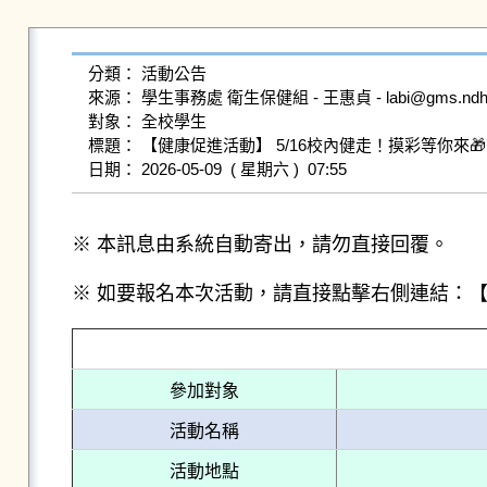
分類： 活動公告

來源： 學生事務處 衛生保健組 - 王惠貞 - labi@gms.ndhu.e
對象： 全校學生

標題： 【健康促進活動】 5/16校內健走！摸彩等你來🎁
※ 本訊息由系統自動寄出，請勿直接回覆。
※ 如要報名本次活動，請直接點擊右側連結：
參加對象
活動名稱
活動地點