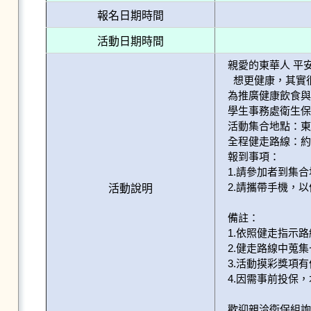
報名日期時間
活動日期時間
親愛的東華人 平安
  想更健康，其實很簡單，就從「走起來」開始！

為推廣健康飲食與
學生事務處衛生保
活動集合地點：東
全程健走路線：約5.
報到事項：

1.請參加者到集
2.請攜帶手機，以
活動說明
備註：

1.依照健走指示
2.健走路線中蒐
3.活動摸彩獎項有
4.因需事前投保