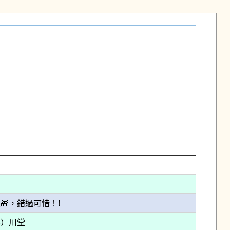
🎁，錯過可惜！!
心）川堂