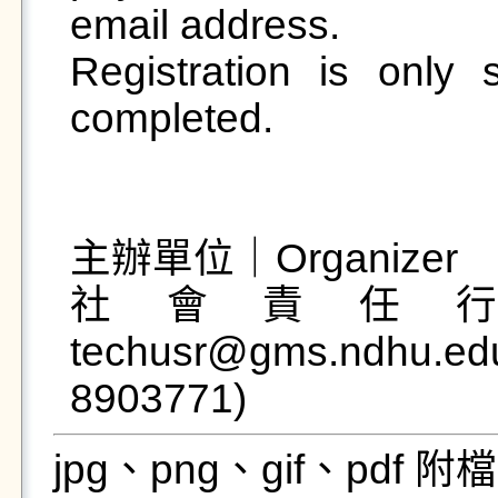
email address.  

Registration is only 
completed.

主辦單位｜Organizer

社會責任行動中
techusr@gms.ndhu.e
8903771)
jpg、png、gif、pdf