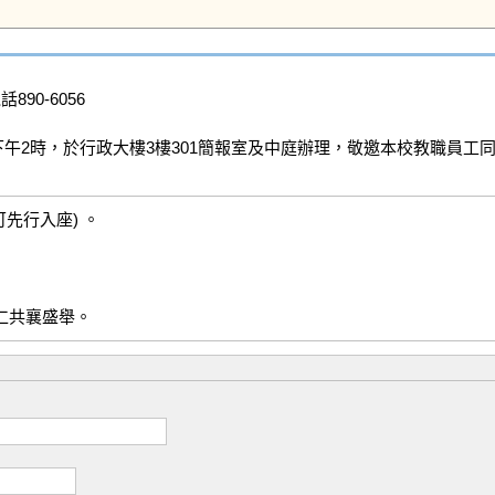
890-6056

三)下午2時，於行政大樓3樓301簡報室及中庭辦理，敬邀本校教職員工同
可先行入座) 。

仁共襄盛舉。