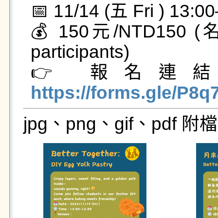
📅 11/14 (五 Fri ) 13:00
💰 150元/NTD150 (名額
participants)

👉 報名連結 / Re
https://forms.gle/P
jpg、png、gif、pdf