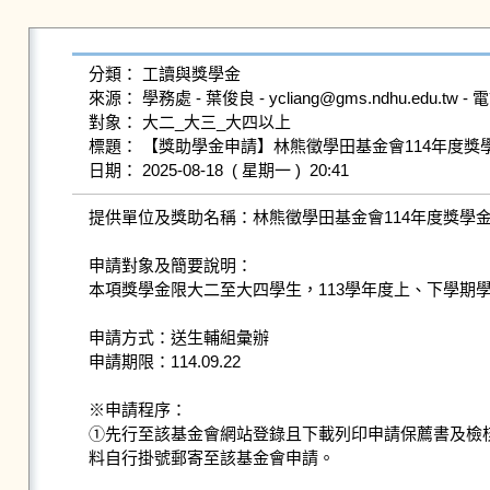
分類： 工讀與獎學金

來源： 學務處 - 葉俊良 - ycliang@gms.ndhu.edu.tw - 電話
對象： 大二_大三_大四以上

標題： 【獎助學金申請】林熊徵學田基金會114年度獎學
提供單位及獎助名稱：林熊徵學田基金會114年度獎學金
申請對象及簡要說明：

本項獎學金限大二至大四學生，113學年度上、下學期學
申請方式：送生輔組彙辦

申請期限：114.09.22

※申請程序：

①先行至該基金會網站登錄且下載列印申請保薦書及檢核
料自行掛號郵寄至該基金會申請。
