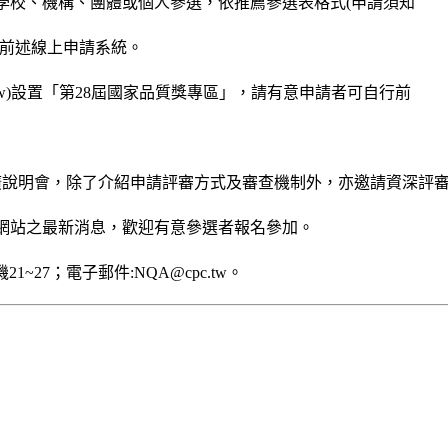
學校、機構、團體或個人參選，依推薦參選表格式(申請須知
至前述線上申請系統。
a.cpc.tw)設置「第28屆國家品質獎專區」，請有意申請者可自行前
推廣說明會，除了介紹申請評審方式及審查機制外，亦邀請資深評
網站之最新消息，歡迎有意參選者報名參加。
21~27；電子郵件:NQA@cpc.tw。