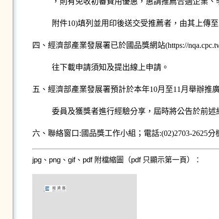
，則有免收初審費用優惠，惠請推薦合適企業、
附件10)填列並用印後送交受推薦者，由其上傳
四、
經濟部產業發展署
已於國品獎網站(https://nq
往下載申請須知及提出線上申請。
五、
經濟部產業發展署
預計於本年10月至11月舉辦
委員及獲獎者進行經驗分享，屆時將公告於前述
六、聯絡窗口:國品獎工作小組；電話:(02)2703-2625分機
jpg、png、gif、pdf 附檔縮圖（pdf 只顯示第一頁）：