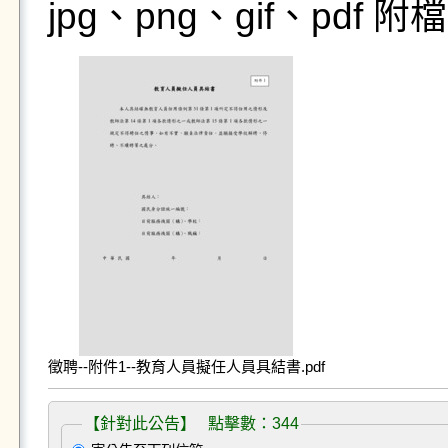
jpg、png、gif、pdf
徵聘--附件1--教育人員擬任人員具結書.pdf
【針對此公告】 點擊數：344