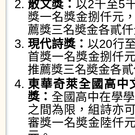
散文獎：
以2千至5
獎一名獎金捌仟元
薦獎三名奬金各貳仟
現代詩獎：
以20行
首獎一名獎金捌仟
推薦獎三名奬金各貳
東華奇萊全國高中
獎：
全國高中在學學
之間為限，組詩亦
審獎一名奬金陸仟