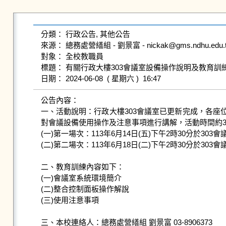
分類： 行政公告, 其他公告

來源： 總務處營繕組 - 劉景富 - nickak@gms.ndhu.edu.tw
對象： 全校教職員

標題： 有關行政大樓303會議室設備操作說明及教育訓
公告內容：

一、活動說明：行政大樓303會議室已更新完成，各座
對會議設備使用操作及注意事項進行講解，活動時間約3
(一)第一場次：113年6月14日(五)下午2時30分於303會議
(二)第二場次：113年6月18日(二)下午2時30分於303會議
二、教育訓練內容如下：

(一)會議室系統環境簡介

(二)整合控制面板操作解說

(三)使用注意事項

三、本校連絡人：總務處營繕組 劉景富 03-8906373
