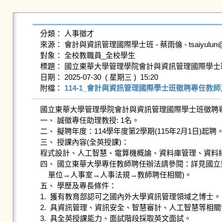
分類： 人事徵才

來源： 會計與資訊管理國際學士班 - 蔡雨倫 - tsaiyulun@gms.n
對象： 全校教職員_全校學生

標題： 國立東華大學管理學院會計與資訊管理國際學士
日期： 2025-07-30  ( 星期三 )  15:20

附檔： 
114-1_會計與資訊管理國際學士班徵聘專任教師之
國立東華大學管理學院會計與資訊管理國際學士班徵聘專
一、 誠徵專任助理教授: 1名。

二、 擬聘年度：114學年度第2學期(115年2月1日)起聘。
三、 授課內容(全英授課)：

程式設計、人工智慧、電算機概論、資料庫管理、資料結
四、 國立東華大學專任教師聘任辦法請參閱：詳見國立東
    單位→人事室→人事法規→教師聘任相關)。

五、 學歷及專長條件：

1.  獲有教育部認可之國內外大學資訊管理領域之博士。

2.  具資訊管理、資訊安全、智慧審計、人工智慧等相關
3.  具全英授課能力、面試階段採取英文面試。
