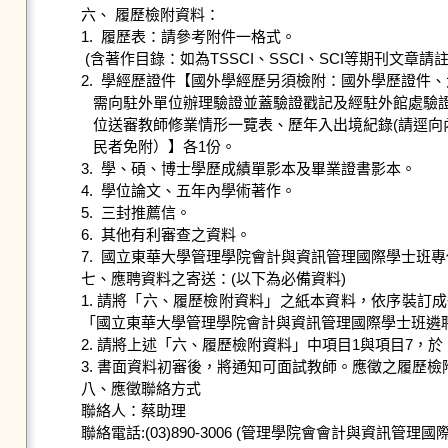
六、 履歷檢附資料：

1.  履歷表：請參考附件一格式。

 (含著作目錄：如為TSSCI、SSCI、SCI等期刊文章請註明、可授課程科目、可否英語授課等)。

2.  學經歷證件【國外學經歷另須檢附：國外學歷證件
   需向駐外單位辦理驗證並蓋驗證戳記及經駐外館處驗證或國內公證人認證之中文譯文、國外學

   位送審教師修業情形一覽表、歷年入出境紀錄(請逕向內政部移民署申請，申請人為外國人或僑

   民者免附）】各1份。

3.  學、碩、博士學歷成績單影本及畢業證書影本。

4.  學位論文、五年內學術著作。

5.  三封推薦信。

6.  其他有利審查之資料。

7.  國立東華大學管理學院會計與資訊管理國際學士班專
七、應聘資料之寄送：(以下為必備資料)

1. 請將「六、履歷檢附資料」之紙本資料，依序裝訂成冊
「國立東華大學管理學院會計與資訊管理國際學士班遴聘
2. 請將上述「六、履歷檢附資料」中項目1與項目7，於 114年9月3
3. 書面資料初審後，將通知可面試教師。應徵之履歷檢
八、應徵聯絡方式

聯絡人：蔡助理

聯絡電話:(03)890-3006 (管理學院會會計與資訊管理