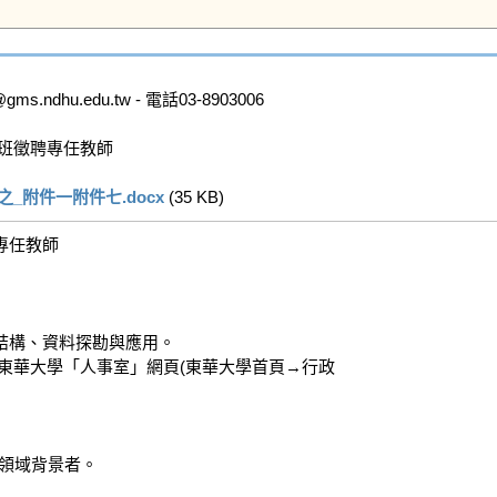
dhu.edu.tw - 電話03-8903006

班徵聘專任教師

_附件一附件七.docx
 (35 KB)   
任教師



構、資料探勘與應用。

華大學「人事室」網頁(東華大學首頁→行政 

領域背景者。
