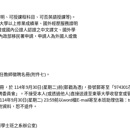
、大學以上修業成績單、國外經歷服務證明

任教師徵聘名冊(附件七)。

，於 114年9月30日(星期二)前(郵戳為憑)，掛號郵寄至「974
委員會」。不接受本人(或透過他人)直接送達至東華大學收發室或管
0日(星期二) 23:59前以word檔E-mail寄至本班助理信箱：tsaiyulu
附資料，恕不退件。

國際學士班之系辦公室)
