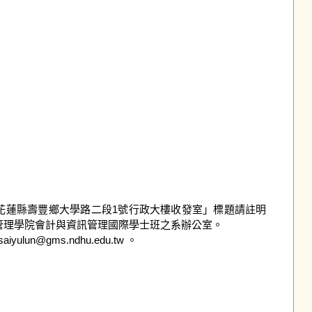
301花蓮縣壽豐鄉大學路二段1號行政大樓收發室」標題請註明
理學院會計與資訊管理國際學士班之系辦公室。

n@gms.ndhu.edu.tw 。
