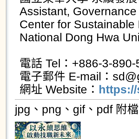
Assistant, Governance a
Center for Sustainable
National Dong Hwa Univ
電話 Tel：+886-3-890-5
電子郵件 E-mail：sd@gms
網址 Website：
https:/
jpg、png、gif、pdf