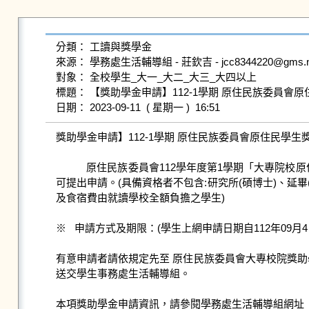
分類： 工讀與獎學金

來源： 學務處生活輔導組 - 莊欽吉 - jcc8344220@gms.ndhu
對象： 全校學生_大一_大二_大三_大四以上

標題： 【獎助學金申請】112-1學期 原住民族委員會原住民學生獎助學金(Sch
獎助學金申請】112-1學期 原住民族委員會原住民學生獎助學金 (Scholars
           原住民族委員會112學年度第1學期「大專院校原住民學生獎助學金」，凡原住民學生學業成績合於規定、或低(中低)收入戶(前一學期學業成績達六十分以上)之1至4年級同學均
可提出申請。(具備資格者不包含:研究所(碩博士)、延
及食宿費由就讀學校全額負擔之學生)

※   申請方式及期限：(學生上網申請日期自112年0
有意申請者請依規定先至 原住民族委員會大專校院獎助學
送交學生事務處生活輔導組。
