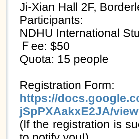
Ji-Xian Hall 2F, Border
Participants:

NDHU International Stu
Ｆee: $50

Quota: 15 people

https://docs.googl
jSpPXAakxE2JA/view

(If the registration is s