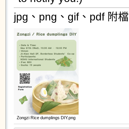
jpg、png、gif、pdf
Zongzi Rice dumplings DIY.png