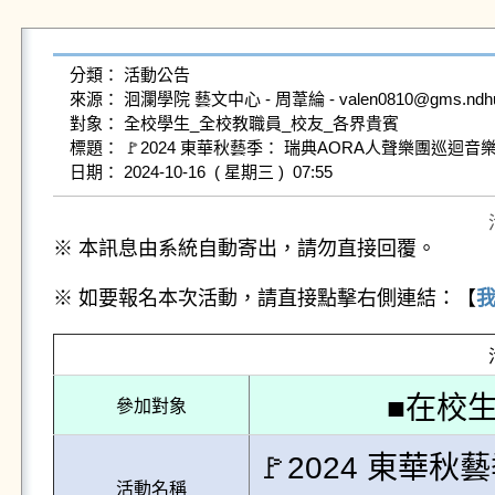
分類： 活動公告

來源： 洄瀾學院 藝文中心 - 周葦綸 - valen0810@gms.ndhu.e
對象： 全校學生_全校教職員_校友_各界貴賓

標題： 🚩2024 東華秋藝季： 瑞典AORA人聲樂團巡迴音
※ 本訊息由系統自動寄出，請勿直接回覆。
※ 如要報名本次活動，請直接點擊右側連結：【
■在校生
參加對象
🚩2024 東華
活動名稱