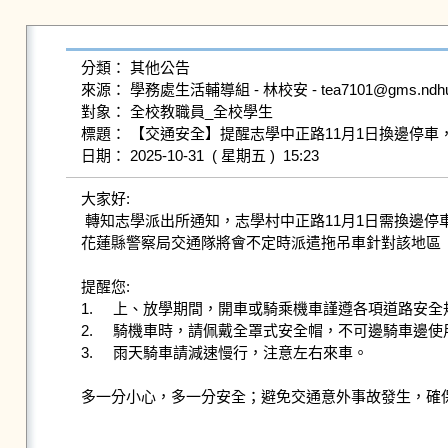
分類： 其他公告

來源： 學務處生活輔導組 - 林校安 - tea7101@gms.ndhu.ed
對象： 全校教職員_全校學生

標題： 【交通安全】提醒志學中正路11月1日換邊停車
大家好:

 轉知志學派出所通知，志學村中正路11月1日需換邊停車，請依單、雙月告示停放；勿隨意臨停，以免影響交通，遭到拖吊！

花蓮縣警察局交通隊將會不定時派遣拖吊車針對該地區
提醒您:

1.	上、放學期間，開車或騎乘機車謹遵各項道路安全規定。

2.	騎機車時，請佩戴全罩式安全帽，不可邊騎車邊使用手機。

3.	雨天騎車請減速慢行，注意左右來車。

多一分小心，多一分安全；避免交通意外事故發生，確保