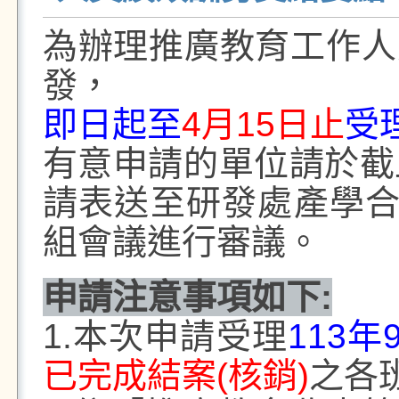
為辦理推廣教育工作人
發，
即日起至
4
月
15
日止
受
有意申請的單位請於截
請表送至研發處產學
組會議進行審議。
申請注意事項如下
:
1.
本次申請受理
113
年
已完成結案
(
核銷
)
之各