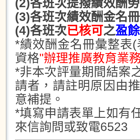
(2)
各班次提撥績效酬勞
(3)
各班次績效酬金名冊
(4)
各班次
已核可
之
盈餘
*
績效酬金名冊彙整表
(
資格
"
辦理推廣教育業
*
非本次評量期間結案
請者，請註明原因由
意補提。
*
填寫申請表單上如有
來信詢問或致電
6523