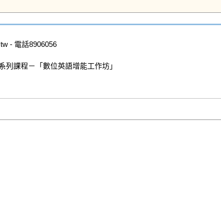
w - 電話8906056

」系列課程－「數位英語增能工作坊」

  