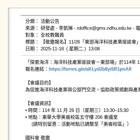
分類： 活動公告

來源： 研發處 - 李凱琳 - rdoffice@gms.ndhu.edu.tw - 電
對象： 全校教職員

標題： 【敬邀報名】11/26「東部海洋科技產業座談會
「探索海洋：海洋科技產業座談會－東部場」於114年 11 
報名連結：
https://forms.gle/aKLyd2b8yi5R1pnA8
【會議目的】

為促進海洋科技產業與公部門交流，協助政策規劃與產
【會議資訊】

• 時間：114 年 11 月 26 日（星期三）13:30–15:30

• 地點：東華大學美崙校區五守樓 206 會議室

     (請特別留意：活動地點已調整至「美崙校區」）

國科會 敬邀
