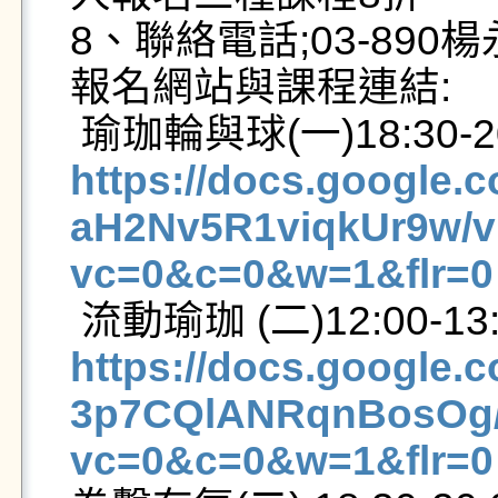
8、聯絡電話;03-890楊
報名網站與課程連結:

https://docs.googl
aH2Nv5R1viqkUr9w/v
vc=0&c=0&w=1&flr=0
https://docs.google
3p7CQlANRqnBosOg/
vc=0&c=0&w=1&flr=0