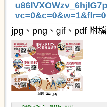
u86IVXOWzv_6hjIG7
vc=0&c=0&w=1&flr=0
jpg、png、gif、pdf
瑜珈海報.jpg