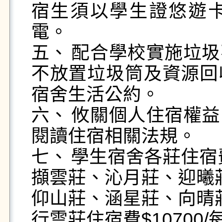
宿生須以學生證悠遊
電。

五、	配合學校實施垃圾不落地政策，宿舍公共區域將
不放置垃圾筒及資源回
宿舍生活公約。

六、	攸關個人住宿權益，申請宿舍床位前請務必詳細
閱讀住宿相關法規。

七、	學生宿舍各莊住宿費如下：

擷雲莊、沁月莊、迎曦莊住
仰山莊、涵星莊、向晴莊住
行雲莊住宿費$10700/